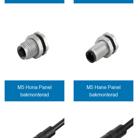
Anslutning
lödd till ledningar
lödanslutning
M5 Hona Panel
M5 Hane Panel
bakmonterad
bakmonterad
Kontaktdon PCB-
Kontaktdon PCB-
kontakter
kontakter