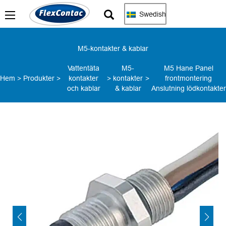
Swedish
M5-kontakter & kablar
Vattentäta
M5-
M5 Hane Panel
Hem
>
Produkter
>
kontakter
>
kontakter
>
frontmontering
och kablar
& kablar
Anslutning lödkontakter