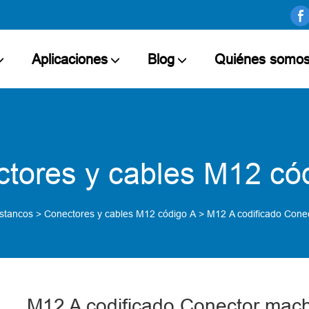
Aplicaciones
Blog
Quiénes somo
tores y cables M12 có
estancos
>
Conectores y cables M12 código A
>
M12 A codificado Cone
M12 A codificado Conector mac