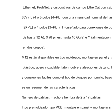
Ethernet, ProfiNet, y dispositivos de campo EtherCat con ca
63V), L (4 o 5 polos [4+PE] con una intensidad nominal de ha
[2+PE] o 4 polos [3+PE]), T (diseñado para conexiones de cor
de hasta 12 A), X (8 pines, hasta 10 Gb/s) e Y (alimentación 
en dos grupos).
M12 están disponibles en tipo moldeado, montaje en panel y ti
plástico, acero inoxidable, latón, cobre y aleaciones de zin
y conexiones fáciles como el tipo de bloqueo por tornillo, ba
es un resumen de las características:
Número de patillas: macho y hembra de 2 a 17 patillas
Tipo premoldeado, tipo PCB, montaje en panel y montaje in si