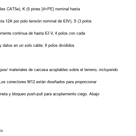
bles CAT5e), K (5 pines [4+PE] nominal hasta
sta 12A por polo tensión nominal de 63V), S (3 polos
riente continua de hasta 63 V, 4 polos con cada
y datos en un solo cable; 8 polos divididos
pos/ materiales de carcasa acoplables sobre el terreno, incluyendo
c. Los conectores M12 están diseñados para proporcionar
yoneta y bloqueo push-pull para acoplamiento ciego. Abajo
tu