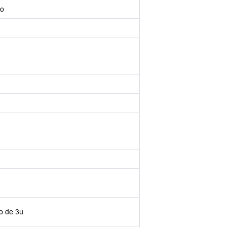
do
o de 3u