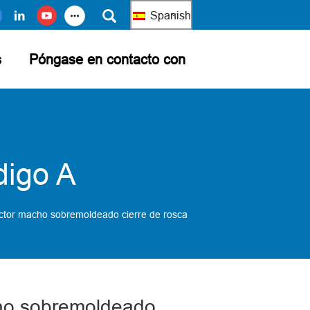
Spanish
s
Póngase en contacto con
digo A
ctor macho sobremoldeado cierre de rosca
ho sobremoldeado