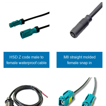
HSD Z code male to
M8 straight molded
female waterproof cable
female snap in
connector solder
contacts