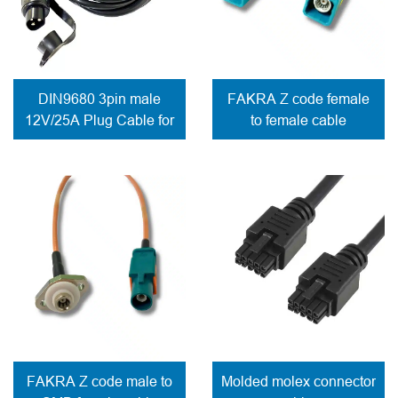
DIN9680 3pin male
FAKRA Z code female
12V/25A Plug Cable for
to female cable
trailer
FAKRA Z code male to
Molded molex connector