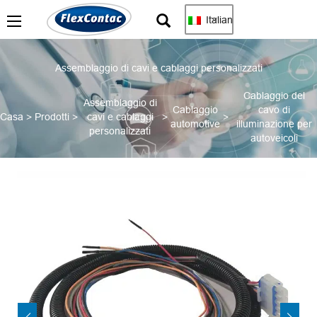
Italian
Assemblaggio di cavi e cablaggi personalizzati
Cablaggio del
Assemblaggio di
Cablaggio
cavo di
Casa
>
Prodotti
>
cavi e cablaggi
>
>
automotive
illuminazione per
personalizzati
autoveicoli