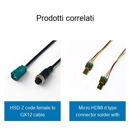
Prodotti correlati
HSD Z code female to
Micro HDMI d type
GX12 cable
connector solder with
wires