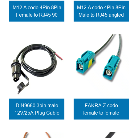
M12 A code 4Pin 8Pin
M12 A code 4Pin 8Pin
Female to RJ45 90
Male to RJ45 angled
degree network
adapter screw lock
adapter
DIN9680 3pin male
FAKRA Z code
12V/25A Plug Cable
female to female
for trailer
cable