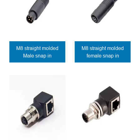
M8 straight molded
M8 straight molded
Male snap in
female snap in
connector solder
connector solder
contacts for E-bike
contacts