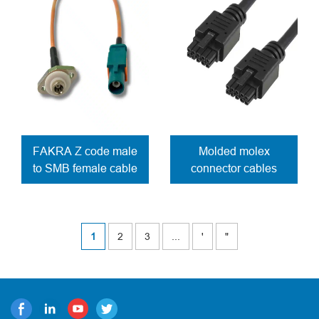
FAKRA Z code male
Molded molex
to SMB female cable
connector cables
1
2
3
...
'
"