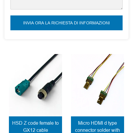
INVIA ORA LA RICHIESTA DI INFORMAZIONI
HSD Z code female to
Micro HDMI d type
GX12 cable
connector solder with