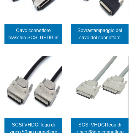
Cavo connettore
Sovrastampaggio del
maschio SCSI HPDB in
cavo del connettore
lega di zinco con
SCSI VHDCI 68pin
chiusura a molla cavo di
maschio per fissare il
uscita laterale
blocco a vite
SCSI VHDCI lega di
SCSI VHDCI lega di
zinco 50pin connettore
zinco 68pin connettore