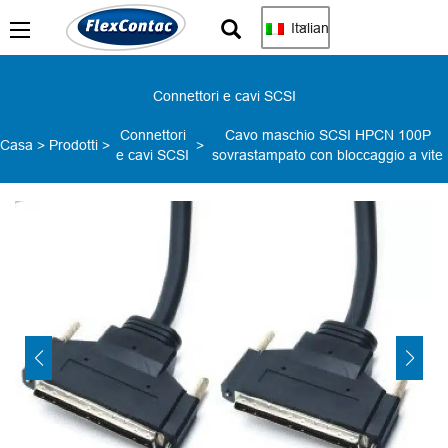
Italian
Connettori e cavi SCSI
Connettori
Cavo maschio SCSI HPCN 100P
Casa
>
Prodotti
>
>
e cavi SCSI
sovrastampato con bloccaggio a vite