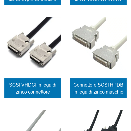
maschio cavo di
maschio cavo di
fissaggio vite di
fissaggio vite di
bloccaggio
bloccaggio
SCSI VHDCI in lega di
Connettore SCSI HPDB
zinco connettore
in lega di zinco maschio
maschio 36Pin cavo di
Cavo con chiusura a
fissaggio a vite
molla