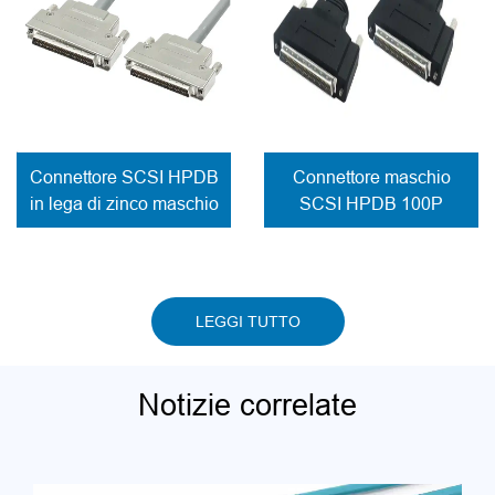
Connettore SCSI HPDB
Connettore maschio
in lega di zinco maschio
SCSI HPDB 100P
fissaggio cavo a vite
modellato Cavo di
fissaggio a vite
LEGGI TUTTO
Notizie correlate