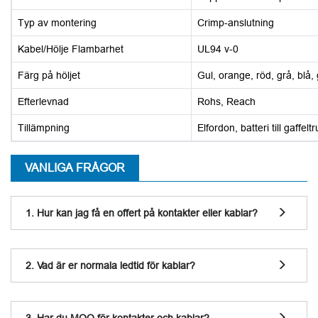
Typ av montering
Crimp-anslutning
Kabel/Hölje Flambarhet
UL94 v-0
Färg på höljet
Gul, orange, röd, grå, blå, 
Efterlevnad
Rohs, Reach
Tillämpning
Elfordon, batteri till gaffel
VANLIGA FRÅGOR
1. Hur kan jag få en offert på kontakter eller kablar?
2. Vad är er normala ledtid för kablar?
3. Har du MOQ för kontakter och kablar?