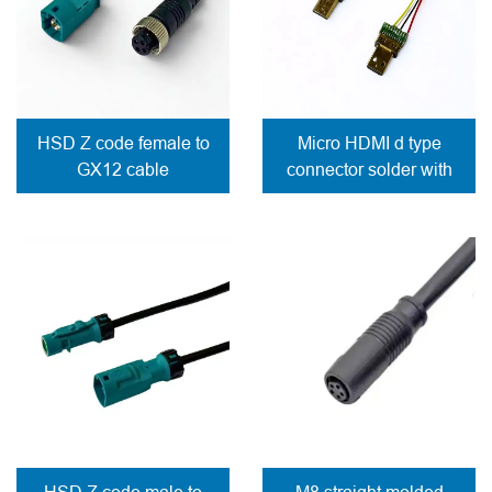
HSD Z code female to
Micro HDMI d type
GX12 cable
connector solder with
wires
HSD Z code male to
M8 straight molded