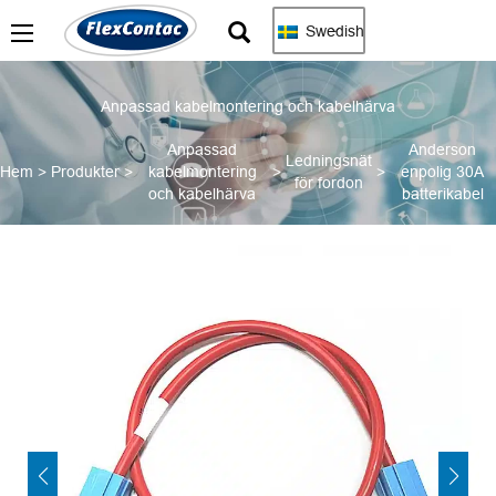
Swedish
Anpassad kabelmontering och kabelhärva
Anpassad
Anderson
Ledningsnät
Hem
>
Produkter
>
kabelmontering
>
>
enpolig 30A
för fordon
och kabelhärva
batterikabel