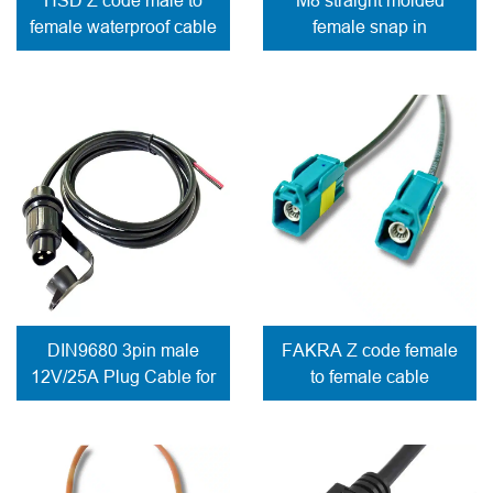
female waterproof cable
female snap in
connector solder
contacts
DIN9680 3pin male
FAKRA Z code female
12V/25A Plug Cable for
to female cable
trailer