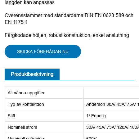
längden kan anpassas
Överensstämmer med standarderna DIN EN 0623-589 och
EN 1175-1
Färgkodade höljen, robust konstruktion, enkel anslutning
SKICKA FÖRFRÅGAN NU
Produktbeskrivning
Allmänna uppgifter
Typ av kontaktdon
Anderson 30A/ 45A/ 75A/ 
Stift
1/ Enpolig
Nominell ström
30A/ 45A/ 75A/ 120A/ 180
Nominell spänning
600V