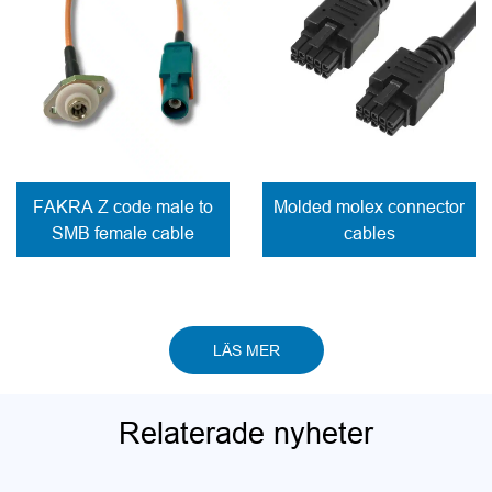
FAKRA Z code male to
Molded molex connector
SMB female cable
cables
LÄS MER
Relaterade nyheter