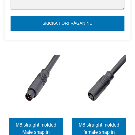
SKICKA FÖRFRÅGAN NU
M8 straight molded
M8 straight molded
Male snap in
female snap in