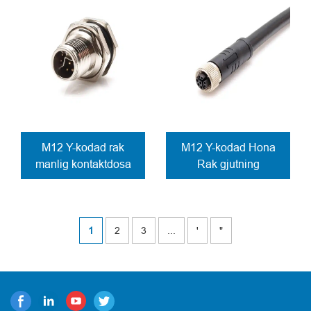
M12 Y-kodad rak
M12 Y-kodad Hona
manlig kontaktdosa
Rak gjutning
anslutning PCB-
Kabelanslutning
anslutning
skruvlåsning
1
2
3
...
'
"