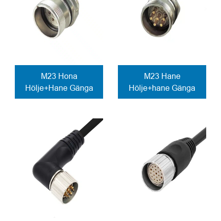
M23 Hona
M23 Hane
Hölje+Hane Gänga
Hölje+hane Gänga
Rak Panel
Panel frontmontering
frontmonterad
Kontaktdon
Anslutning lödd med
lödkontakter
kablar