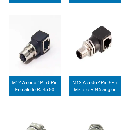
connector solder
connector solder
contacts for E-bike
contacts
M12 A code 4Pin 8Pin
M12 A code 4Pin 8Pin
Female to RJ45 90
Male to RJ45 angled
degree network
adapter screw lock
adapter