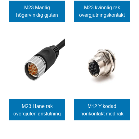
M23 Manlig
M23 kvinnlig rak
högervinklig gjuten
övergjutningskontakt
kabelanslutning
skruvlåsning
Skruvlåsning
M23 Hane rak
M12 Y-kodad
övergjuten anslutning
honkontakt med rak
skruvlås
anslutning uttag PCB-
anslutning