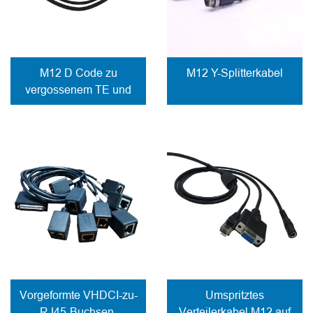
M12 D Code zu
M12 Y-Splitterkabel
vergossenem TE und
JST Kabel
Vorgeformte VHDCI-zu-
Umspritztes
RJ45-Buchsen-
Verteilerkabel M12 auf