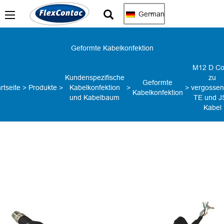
German
Geformte Kabelkonfektion
M12 D C
Kundenspezifische
zu
Geformte
rtseite
>
Produkte
>
Kabelkonfektion
>
>
vergosse
Kabelkonfektion
und Kabelbaum
TE und J
Kabel