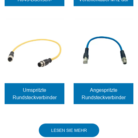
Splitterkabel
RJ45, DC und DB9
Umspritzte
Angespritzte
Rundsteckverbinder
Rundsteckverbinder
M12 Stecker auf Buchse
M12 x kodiert auf RJ45
LESEN SIE MEHR