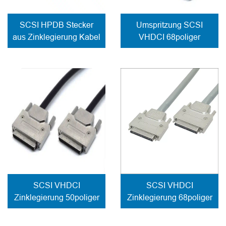
SCSI HPDB Stecker
Umspritzung SCSI
aus Zinklegierung Kabel
VHDCI 68poliger
mit Federverriegelung
Stecker
Seitenausgang
Kabelbefestigung
Schraubverschluss
SCSI VHDCI
SCSI VHDCI
Zinklegierung 50poliger
Zinklegierung 68poliger
Stecker
Stecker
Kabelbefestigung
Kabelbefestigung