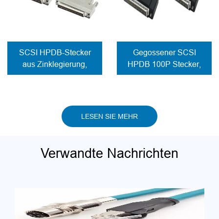
SCSI HPDB-Stecker
Gegossener SCSI
aus Zinklegierung,
HPDB 100P Stecker,
Kabel mit
Kabel mit
Schraubverschluss
Schraubverschluss
LESEN SIE MEHR
Verwandte Nachrichten