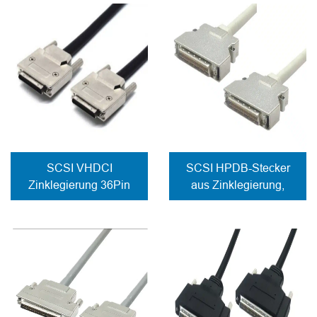
Schraubverschluss
Schraubverschluss
SCSI VHDCI
SCSI HPDB-Stecker
Zinklegierung 36Pin
aus Zinklegierung,
Stecker Kabel Fix
Kabel mit
Schraubverschluss
Federverriegelung