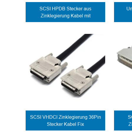
SCSI HPDB Stecker aus
Um
Zinklegierung Kabel mit
Federverriegelung Seitenausgang
SCSI VHDCI Zinklegierung 36Pin
S
Stecker Kabel Fix
Z
Schraubverschluss