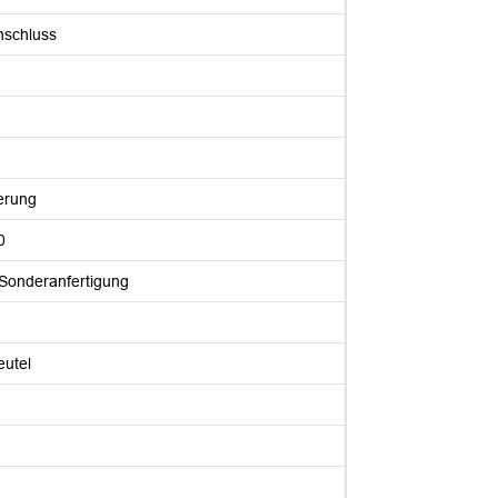
schluss
erung
0
onderanfertigung
eutel