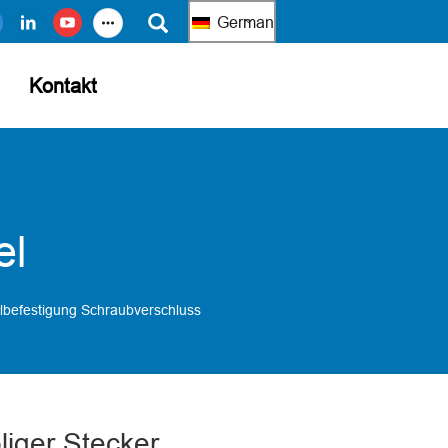
German
Kontakt
el
lbefestigung Schraubverschluss
iger Stecker