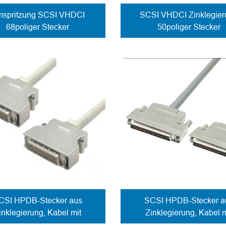
spritzung SCSI VHDCI
SCSI VHDCI Zinklegier
68poliger Stecker
50poliger Stecker
Kabelbefestigung
Kabelbefestigung
Schraubverschluss
Schraubverschluss
CSI HPDB-Stecker aus
SCSI HPDB-Stecker a
inklegierung, Kabel mit
Zinklegierung, Kabel m
Federverriegelung
Schraubverschluss