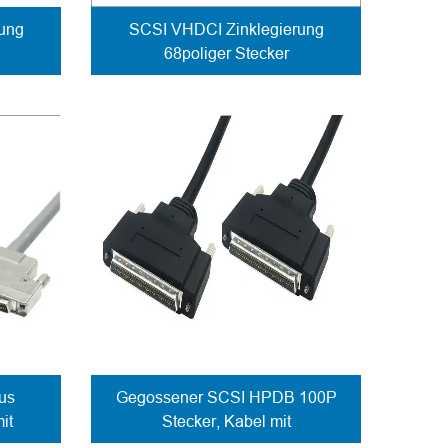
ung
SCSI VHDCI Zinklegierung
68poliger Stecker
Kabelbefestigung
Schraubverschluss
us
Gegossener SCSI HPDB 100P
it
Stecker, Kabel mit
Schraubverschluss