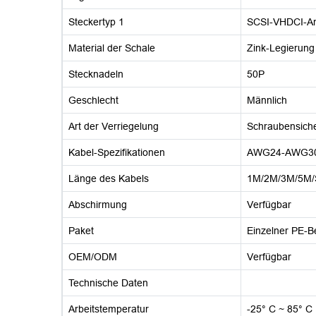
Steckertyp 1
SCSI-VHDCI-An
Material der Schale
Zink-Legierung
Stecknadeln
50P
Geschlecht
Männlich
Art der Verriegelung
Schraubensich
Kabel-Spezifikationen
AWG24-AWG3
Länge des Kabels
1M/2M/3M/5M/S
Abschirmung
Verfügbar
Paket
Einzelner PE-B
OEM/ODM
Verfügbar
Technische Daten
Arbeitstemperatur
-25° C ~ 85° C