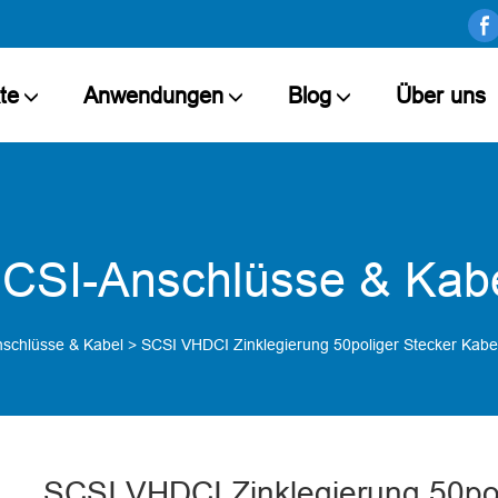
te
Anwendungen
Blog
Über uns
CSI-Anschlüsse & Kab
schlüsse & Kabel
>
SCSI VHDCI Zinklegierung 50poliger Stecker Kabe
SCSI VHDCI Zinklegierung 50pol