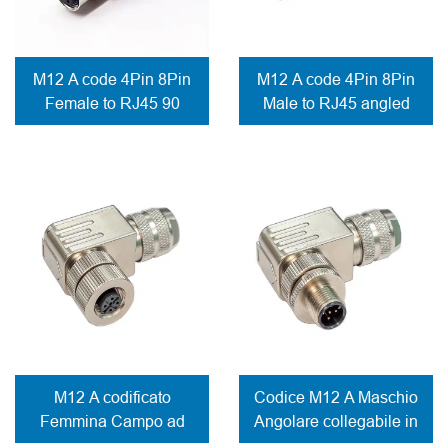
M12 A code 4Pin 8Pin
M12 A code 4Pin 8Pin
Female to RJ45 90
Male to RJ45 angled
degree network adapter
adapter screw lock
M12 A codificato
Codice M12 A Maschio
Femmina Campo ad
Angolare collegabile in
angolo retto Montaggio
campo Connettore