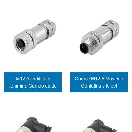
Metallo Contatto a vite
metallico a vite
del connettore
M12 A codificato
Codice M12 A Maschio
femmina Campo diritto
Contatti a vite del
Montaggio Connettore
connettore metallico
in metallo Contatti a vite
dritto collegabile in
campo