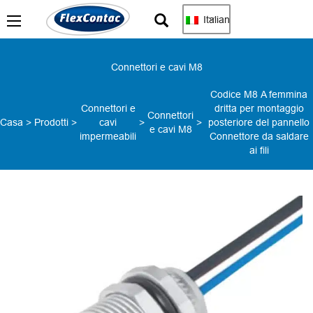
Italian
Connettori e cavi M8
Codice M8 A femmina
Connettori e
dritta per montaggio
Connettori
Casa
>
Prodotti
>
cavi
>
>
posteriore del pannello
e cavi M8
impermeabili
Connettore da saldare
ai fili