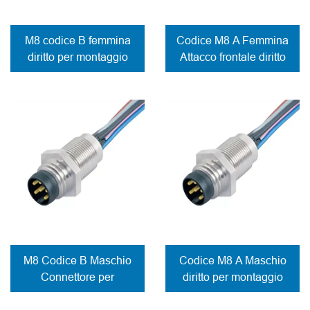
M8 codice B femmina
Codice M8 A Femmina
diritto per montaggio
Attacco frontale diritto
frontale del pannello
Attacco a saldare
Connettore a saldare
con fili
M8 Codice B Maschio
Codice M8 A Maschio
Connettore per
diritto per montaggio
montaggio frontale a
frontale Contatti a
pannello Contatti a
saldare del connettore