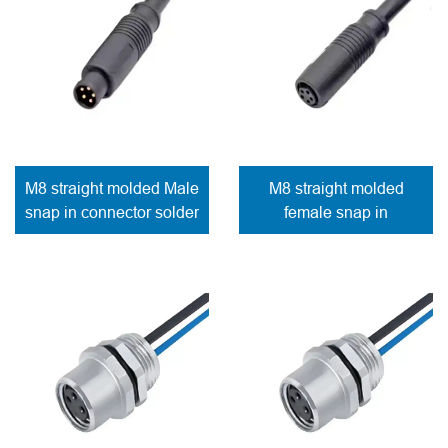
M8 straight molded Male
M8 straight molded
snap in connector solder
female snap in
contacts for E-bike
connector solder
contacts