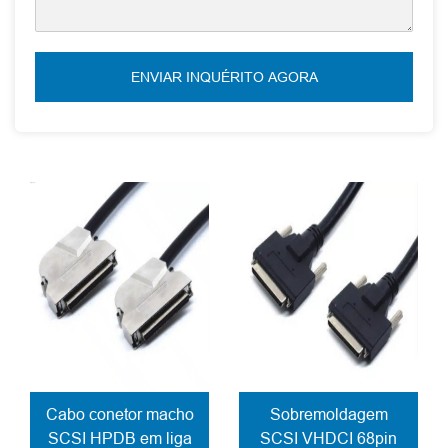
ENVIAR INQUÉRITO AGORA
Cabo conetor macho
Sobremoldagem
SCSI HPDB em liga
SCSI VHDCI 68pin