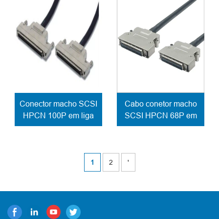
Conector macho SCSI
Cabo conetor macho
HPCN 100P em liga
SCSI HPCN 68P em
de zinco fixação do
liga de zinco Fecho
cabo bloqueio de
de mola
parafuso
1
2
'