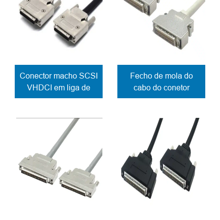
Conector macho SCSI
Fecho de mola do
VHDCI em liga de
cabo do conetor
zinco de 36 pinos
macho SCSI HPDB
para fixação de cabo
em liga de zinco
com parafuso