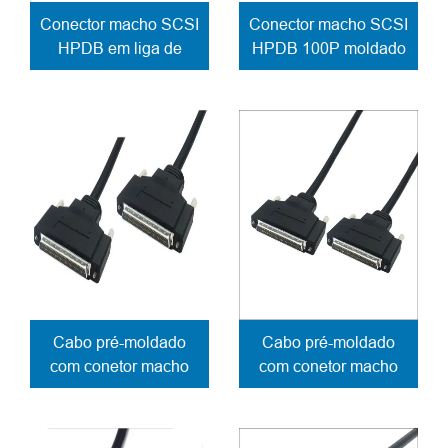
Conector macho SCSI
Conector macho SCSI
HPDB em liga de
HPDB 100P moldado
zinco, fixação do cabo
para fixação de cabo
com parafuso
com fecho de
parafuso
Cabo pré-moldado
Cabo pré-moldado
com conetor macho
com conetor macho
SCSI HPDB 68P,
SCSI HPDB 50P,
fixação de parafuso
fixação de parafuso