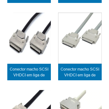
de zinco cabo com
conetor macho cabo
fecho de mola cabo
fixação parafuso
de saída lateral
bloqueio
Conector macho SCSI
Conector macho SCSI
VHDCI em liga de
VHDCI em liga de
zinco com 50 pinos
zinco com 68 pinos
para fixação do cabo
para fixação de cabos
e bloqueio de
e fecho de parafuso
parafuso