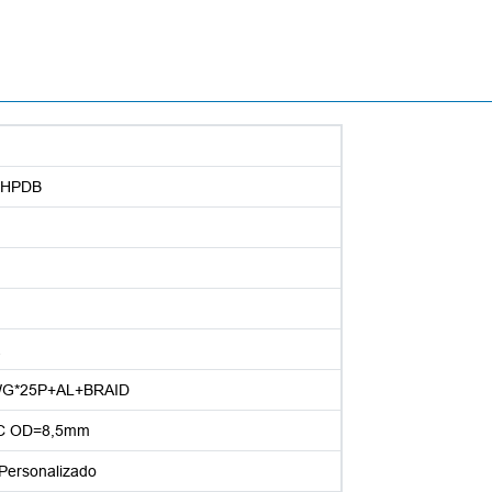
I HPDB
a
WG*25P+AL+BRAID
VC OD=8,5mm
ersonalizado