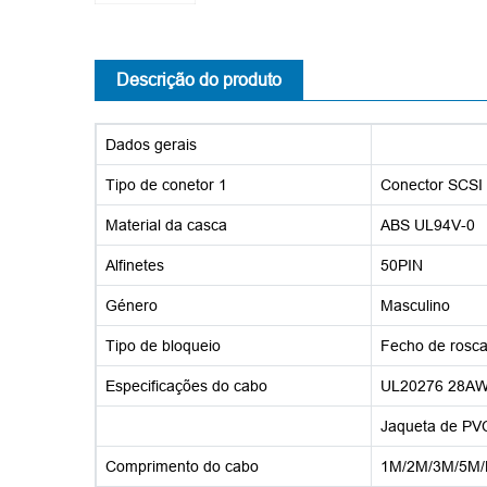
Descrição do produto
Dados gerais
Tipo de conetor 1
Conector SCS
Material da casca
ABS UL94V-0
Alfinetes
50PIN
Género
Masculino
Tipo de bloqueio
Fecho de rosc
Especificações do cabo
UL20276 28A
Jaqueta de P
Comprimento do cabo
1M/2M/3M/5M/P