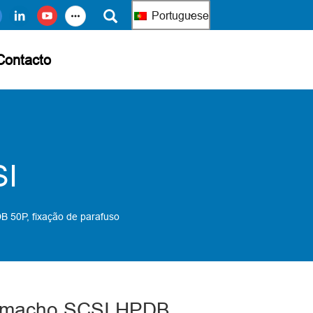
Portuguese
Contacto
SI
 50P, fixação de parafuso
r macho SCSI HPDB