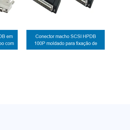
DB em
Conector macho SCSI HPDB
abo com
100P moldado para fixação de
cabo com fecho de parafuso