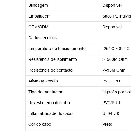
Blindagem
Disponível
Embalagem
Saco PE individ
OEM/ODM
Disponível
Dados técnicos
temperatura de funcionamento
-25° C ~ 85° C
Resistência de isolamento
>=500M Ohm
Resistência de contacto
<=35M Ohm
Alívio da tensão
PVC/TPU
Tipo de montagem
Ligação por so
Revestimento do cabo
PVC/PUR
Inflamabilidade do cabo
UL94 v-0
Cor do cabo
Preto