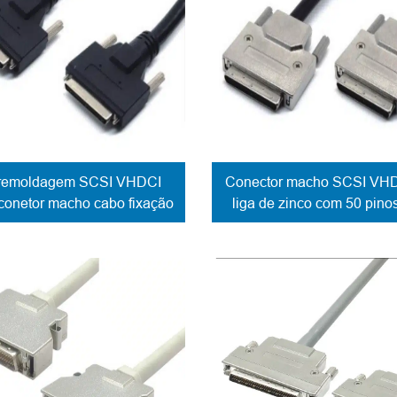
remoldagem SCSI VHDCI
Conector macho SCSI VH
conetor macho cabo fixação
liga de zinco com 50 pino
parafuso bloqueio
fixação do cabo e bloque
parafuso