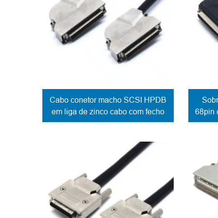
Cabo conetor macho SCSI HPDB
Sob
em liga de zinco cabo com fecho
68pin 
de mola cabo de saída lateral