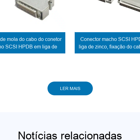
de mola do cabo do conetor
Conector macho SCSI HP
o SCSI HPDB em liga de
liga de zinco, fixação do c
zinco
parafuso
LER MAIS
Notícias relacionadas