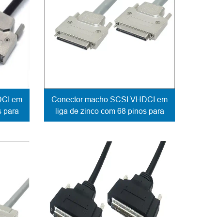
DCI em
Conector macho SCSI VHDCI em
s para
liga de zinco com 68 pinos para
io de
fixação de cabos e fecho de
parafuso