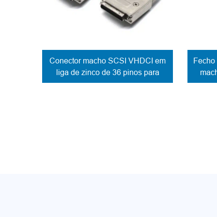
Conector macho SCSI VHDCI em
Fecho 
liga de zinco de 36 pinos para
mach
fixação de cabo com parafuso