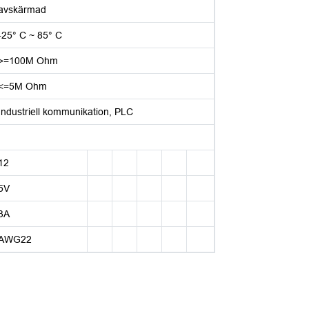
avskärmad
-25° C ~ 85° C
>=100M Ohm
<=5M Ohm
Industriell kommunikation, PLC
12
5V
3A
AWG22