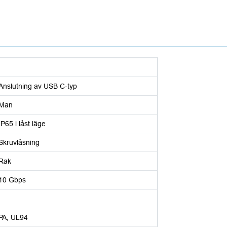
Anslutning av USB C-typ
Man
IP65 i låst läge
Skruvlåsning
Rak
10 Gbps
PA, UL94