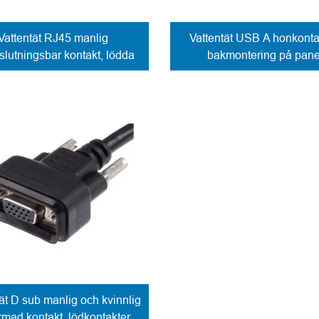
Vattentät RJ45 manlig
Vattentät USB A honkontak
nslutningsbar kontakt, lödda
bakmontering på pane
kontakter
lödkontakter
ät D sub manlig och kvinnlig
ormad kontakt, lödkontakter