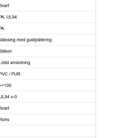
Svart
PA, UL94
PA
Mässing med guldplätering
Silikon
Lödd anslutning
PVC / PUR
>=100
UL94 v-0
Svart
Rohs