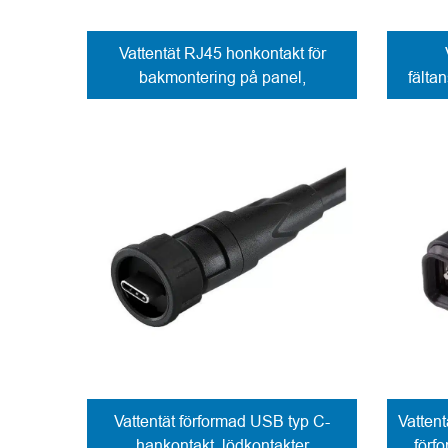
Vattentät RJ45 honkontakt för
bakmontering på panel,
fälta
lödkontakter
Vattentät förformad USB typ C-
Vattent
hankontakt, lödkontakter
förf