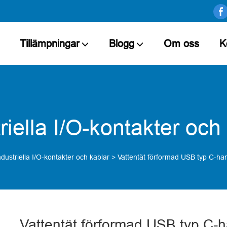
Tillämpningar
Blogg
Om oss
K
riella I/O-kontakter och
ndustriella I/O-kontakter och kablar
>
Vattentät förformad USB typ C-han
Vattentät förformad USB typ C-h