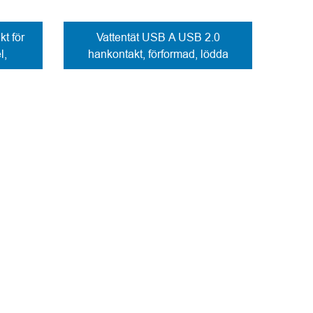
t för
Vattentät USB A USB 2.0
l,
hankontakt, förformad, lödda
kontakter